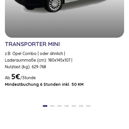
TRANSPORTER MINI
z.B. Opel Combo | oder ähnlich |
z
Laderaummaße (cm): 180x145x107 |
Nutzlast (kg): 629-768
N
5€
Ab
/Stunde
Mindestbuchung 6 Stunden inkl. 50 KM
1
2
3
4
5
6
7